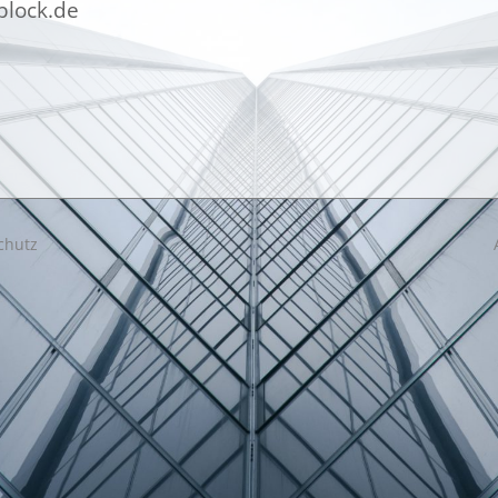
block.de
chutz